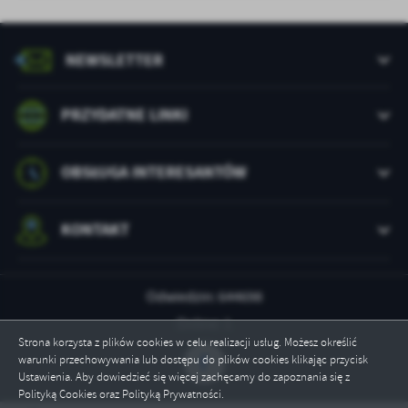
NEWSLETTER
PRZYDATNE LINKI
OBSŁUGA INTERESANTÓW
KONTAKT
Odwiedzin: 644698
Online: 1
Strona korzysta z plików cookies w celu realizacji usług. Możesz określić
warunki przechowywania lub dostępu do plików cookies klikając przycisk
Ustawienia. Aby dowiedzieć się więcej zachęcamy do zapoznania się z
Polityką Cookies oraz Polityką Prywatności.