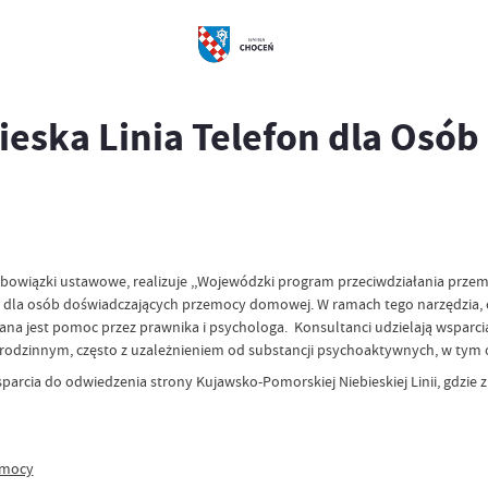
eska Linia Telefon dla Osó
iązki ustawowe, realizuje ,,Wojewódzki program przeciwdziałania przemocy
 dla osób doświadczających przemocy domowej. W ramach tego narzędzia, co
ana jest pomoc przez prawnika i psychologa. Konsultanci udzielają wsparc
 rodzinnym, często z uzależnieniem od substancji psychoaktywnych, w tym 
rcia do odwiedzenia strony Kujawsko-Pomorskiej Niebieskiej Linii, gdzie 
omocy