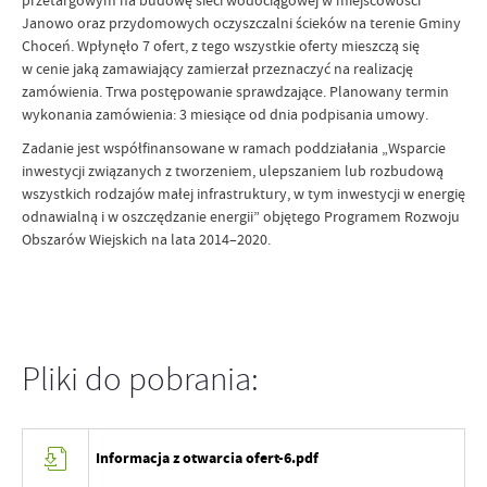
przetargowym na budowę sieci wodociągowej w miejscowości
Janowo oraz przydomowych oczyszczalni ścieków na terenie Gminy
Choceń. Wpłynęło 7 ofert, z tego wszystkie oferty mieszczą się
w cenie jaką zamawiający zamierzał przeznaczyć na realizację
zamówienia. Trwa postępowanie sprawdzające. Planowany termin
wykonania zamówienia: 3 miesiące od dnia podpisania umowy.
Zadanie jest współfinansowane w ramach poddziałania „Wsparcie
inwestycji związanych z tworzeniem, ulepszaniem lub rozbudową
wszystkich rodzajów małej infrastruktury, w tym inwestycji w energię
odnawialną i w oszczędzanie energii” objętego Programem Rozwoju
Obszarów Wiejskich na lata 2014–2020.
Pliki do pobrania:
Informacja z otwarcia ofert-6.pdf