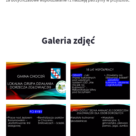
za dotychczasowe współdziałanie i z nadzieją patrzymy w przyszłość.
Galeria zdjęć