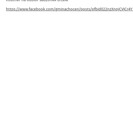
https://www.facebook.com/gminachocen/posts/pfbid022nzXnpjCVjCr