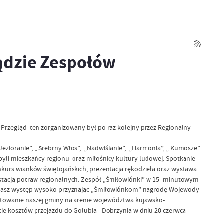
ądzie Zespołów
Przegląd ten zorganizowany był po raz kolejny przez Regionalny
zioranie”, „ Srebrny Włos”, „Nadwiślanie”, „Harmonia”, „ Kumosze”
byli mieszkańcy regionu oraz miłośnicy kultury ludowej. Spotkanie
nkurs wianków świętojańskich, prezentacja rękodzieła oraz wystawa
tacją potraw regionalnych. Zespół „Śmiłowiónki” w 15- minutowym
nili nasz występ wysoko przyznając „Śmiłowiónkom” nagrodę Wojewody
towanie naszej gminy na arenie województwa kujawsko-
e kosztów przejazdu do Golubia - Dobrzynia w dniu 20 czerwca