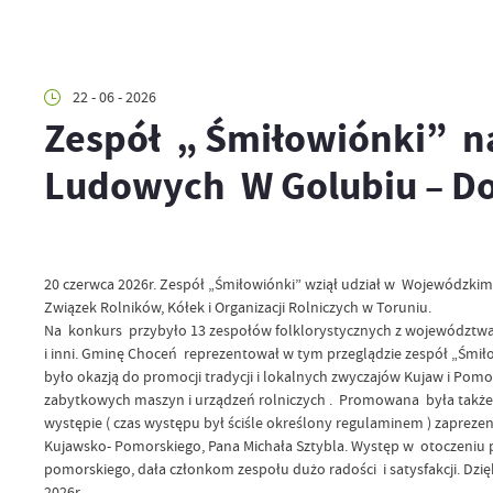
22 - 06 - 2026
Zespół „ Śmiłowiónki” n
Ludowych W Golubiu – D
20 czerwca 2026r. Zespół „Śmiłowiónki” wziął udział w Wojewódzkim
Związek Rolników, Kółek i Organizacji Rolniczych w Toruniu.
Na konkurs przybyło 13 zespołów folklorystycznych z województwa 
i inni. Gminę Choceń reprezentował w tym przeglądzie zespół „Śmiło
było okazją do promocji tradycji i lokalnych zwyczajów Kujaw i Po
zabytkowych maszyn i urządzeń rolniczych . Promowana była także
występie ( czas występu był ściśle określony regulaminem ) zaprez
Kujawsko- Pomorskiego, Pana Michała Sztybla. Występ w otoczeniu
pomorskiego, dała członkom zespołu dużo radości i satysfakcji. D
2026r.