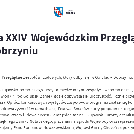
a XXIV Wojewódzkim Przegl
obrzyniu
 Przeglądzie Zespołów Ludowych, który odbył się w Golubiu – Dobrzyniu. 
kujawsko-pomorskiego. Były to między innymi zespoły: „Wspomnienie”. „Je
wiónki”. Pod Golubski Zamek, gdzie odbywała się uroczystość, licznie przy
morza. Oprócz konkursowych występów zespołów, w programie znalazł się ko
 zdrowa żywność w ramach akcji Festiwal Smaków, który połączono z degus
entował cztery ludowe piosenki oraz jeden taniec – kujawiak. Jurorzy oce
 pięknego Zamku Golubskiego, przyznana nagroda Wojewody oraz reprezen
ziękujemy Panu Romanowi Nowakowskiemu, Wójtowi Gminy Choceń za pokryci