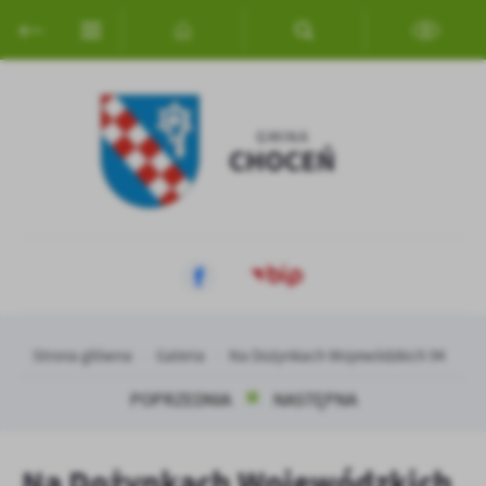
Przejdź do menu.
Przejdź do wyszukiwarki.
Przejdź do treści.
Przejdź do ustawień wielkości czcionki.
Włącz wersję kontrastową strony.
Ustawienia
Szanujemy Twoją prywatność. Możesz zmienić ustawienia cookies
lub zaakceptować je wszystkie. W dowolnym momencie możesz
dokonać zmiany swoich ustawień.
Niezbędne
Niezbędne pliki cookies służą do prawidłowego funkcjonowania
strony internetowej i umożliwiają Ci komfortowe korzystanie z
oferowanych przez nas usług.
Pliki cookies odpowiadają na podejmowane przez Ciebie działania w
Więcej
celu m.in. dostosowania Twoich ustawień preferencji prywatności,
Strona główna
Galeria
Na Dożynkach Wojewódzkich 94
logowania czy wypełniania formularzy. Dzięki plikom cookies
strona, z której korzystasz, może działać bez zakłóceń.
Funkcjonalne i personalizacyjne
POPRZEDNIA
NASTĘPNA
Tego typu pliki cookies umożliwiają stronie internetowej
Zapoznaj się z
POLITYKĄ PRYWATNOŚCI I PLIKÓW COOKIES
.
zapamiętanie wprowadzonych przez Ciebie ustawień oraz
Na Dożynkach Wojewódzkich
personalizację określonych funkcjonalności czy prezentowanych