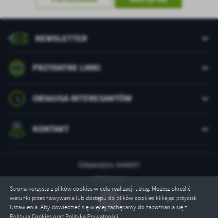
treści w postaci wiadomości, ofert, komunikatów mediów
społecznościowych.
NEWSLETTER
PRZYDATNE LINKI
OBSŁUGA INTERESANTÓW
KONTAKT
Odwiedzin: 644697
Online: 1
Strona korzysta z plików cookies w celu realizacji usług. Możesz określić
warunki przechowywania lub dostępu do plików cookies klikając przycisk
Ustawienia. Aby dowiedzieć się więcej zachęcamy do zapoznania się z
Polityką Cookies oraz Polityką Prywatności.